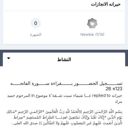
حيرانه الانجازات
0
Newbie (1/14)
الشهرة
النشاط
تســـــــجيل الحضـــــــور بـــــــقراءة ســـــورة الفاتحـــــه
123» 28
حيرانه
replied to
عـــا شيماء سبت شــقة
's موضوع in
المرحوم حميد
مراد
بِسْمِ اللّهِ الرَّحْمـَنِ الرَّحِيمِ ((الْحَمْدُ للّهِ رَبِّ الْعَالَمِينَ *الرَّحْمـنِ الرَّحِيمِ *مَـالِكِ
يَوْمِ الدِّينِ *إِيَّاكَ نَعْبُدُ وإِيَّاكَ نَسْتَعِينُ اهدِنَــــا الصِّرَاطَ المُستَقِيمَ *صِرَاطَ
الَّذِينَ أَنعَمتَ عَلَيهِمْ غَيرِ المَغضُوبِ عَلَيهِمْ وَلاَ الضَّالِّينَ )) صدق الله العلي...