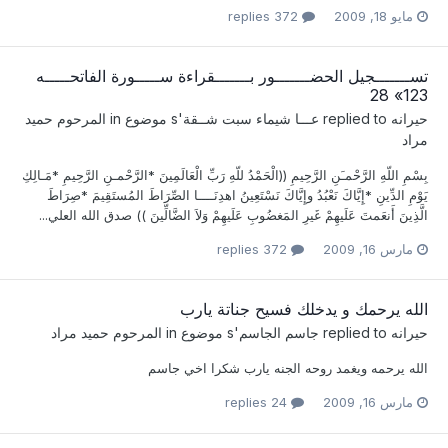
مايو 18, 2009
372 replies
تســـــــجيل الحضـــــــور بـــــــقراءة ســـــورة الفاتحـــــه
123» 28
حيرانه
replied to
عـــا شيماء سبت شــقة
's موضوع in
المرحوم حميد
مراد
بِسْمِ اللّهِ الرَّحْمـَنِ الرَّحِيمِ ((الْحَمْدُ للّهِ رَبِّ الْعَالَمِينَ *الرَّحْمـنِ الرَّحِيمِ *مَـالِكِ
يَوْمِ الدِّينِ *إِيَّاكَ نَعْبُدُ وإِيَّاكَ نَسْتَعِينُ اهدِنَــــا الصِّرَاطَ المُستَقِيمَ *صِرَاطَ
الَّذِينَ أَنعَمتَ عَلَيهِمْ غَيرِ المَغضُوبِ عَلَيهِمْ وَلاَ الضَّالِّينَ )) صدق الله العلي...
مارس 16, 2009
372 replies
الله يرحمك و يدخلك فسيح جناتة يارب
حيرانه
replied to
جاسم الجاسم
's موضوع in
المرحوم حميد مراد
الله يرحمه ويغمد روحه الجنه يارب شكرا اخي جاسم
مارس 16, 2009
24 replies