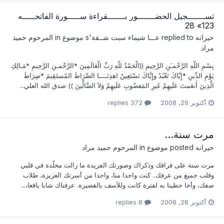
تســـــــجيل الحضـــــــور بـــــــقراءة ســـــورة الفاتحـــــه
123» 28
حيرانه
replied to
عـــا شيماء سبت شــقة
's موضوع in
المرحوم حميد
مراد
بِسْمِ اللّهِ الرَّحْمـَنِ الرَّحِيمِ ((الْحَمْدُ للّهِ رَبِّ الْعَالَمِينَ *الرَّحْمـنِ الرَّحِيمِ *مَـالِكِ
يَوْمِ الدِّينِ *إِيَّاكَ نَعْبُدُ وإِيَّاكَ نَسْتَعِينُ اهدِنَــــا الصِّرَاطَ المُستَقِيمَ *صِرَاطَ
الَّذِينَ أَنعَمتَ عَلَيهِمْ غَيرِ المَغضُوبِ عَلَيهِمْ وَلاَ الضَّالِّينَ )) صدق الله العلي...
أكتوبر 29, 2008
372 replies
مرت سنة...
حيرانه
posted موضوع in
المرحوم حميد مراد
مرت سنة على فراقك وذكراك وصورتك الفريدة ما زالت مخلّدة في قلبي
وقلب جميع من عرفك.. كنت واحدا منا، واحدا من أسرتك العزيزة، طلاب
صفك، وأخا حظينا به لفترة كانت وللأسف بالقصيرة. عرفناك شابا يافعا،...
أكتوبر 28, 2008
8 replies