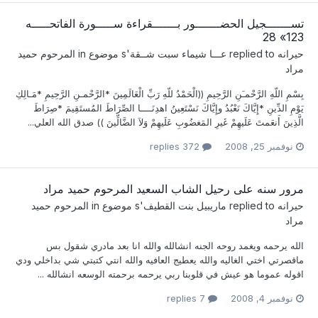
تســـــــجيل الحضـــــــور بـــــــقراءة ســـــورة الفاتحـــــه
123» 28
حيرانه
replied to
عـــا شيماء سبت شــقة
's موضوع in
المرحوم حميد
مراد
بِسْمِ اللّهِ الرَّحْمـَنِ الرَّحِيمِ ((الْحَمْدُ للّهِ رَبِّ الْعَالَمِينَ *الرَّحْمـنِ الرَّحِيمِ *مَـالِكِ
يَوْمِ الدِّينِ *إِيَّاكَ نَعْبُدُ وإِيَّاكَ نَسْتَعِينُ اهدِنَــــا الصِّرَاطَ المُستَقِيمَ *صِرَاطَ
الَّذِينَ أَنعَمتَ عَلَيهِمْ غَيرِ المَغضُوبِ عَلَيهِمْ وَلاَ الضَّالِّينَ )) صدق الله العلي...
نوفمبر 25, 2008
372 replies
مرور سنه على رحيل الشاب السعيد المرحوم حميد مراد
حيرانه
replied to
ماريبيل بنت القطيف
's موضوع in
المرحوم حميد
مراد
الله يرحمه ويغمد روحه الجنه انشالله والله انا بعد مادري شقول بس
ماقصرتي اختي الغاليه والله يعطيج العافيه والله انتي كتبتي شي بداخلي ودي
اقوله عموما هو عيش في قلوبنا ربي يرحمه برحمته الوسعه انشالله ...
نوفمبر 4, 2008
7 replies