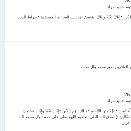
وم حميد مراد
لدِّينِ *إِيَّاكَ نَعْبُدُ وإِيَّاكَ نَسْتَعِينُ اهدِنَــــا الصِّرَاطَ المُستَقِيمَ *صِرَاطَ الَّذِينَ
خير الغافرين بحق محمد وآل محمد
وم حميد مراد
َ *الرَّحْمـنِ الرَّحِيمِ *مَـالِكِ يَوْمِ الدِّينِ *إِيَّاكَ نَعْبُدُ وإِيَّاكَ نَسْتَعِينُ
َيهِمْ وَلاَ الضَّالِّينَ )) صدق الله العلي العظيم اللهم صلي على محمد وال محمد الله
افرين