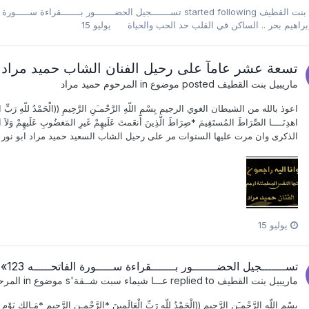
 بنت القطيف
started following
تســـــــجيل الحضـــــــور بـــــــقراءة ســـــورة الفاتحـ
براهيم بحر .. الساكن في القلب حد الحب والحياة
يوليو 15
تسعة عشر عامآ على رحيل الفنان الشاب حميد مراد
ماريبيل بنت القطيف
posted موضوع in
المرحوم حميد مراد
اعوذ بالله من الشيطان الغوي الرجيم بِسْمِ اللّهِ الرَّحْمـَنِ الرَّحِيمِ ((الْحَمْدُ للّهِ رَبِّ الْعَالَمِين
اهدِنَــــا الصِّرَاطَ المُستَقِيمَ *صِرَاطَ الَّذِينَ أَنعَمتَ عَلَيهِمْ غَيرِ المَغضُوبِ عَ
الذكرى وان مرت عليها السنوات مر على رحيل الشاب السعيد حميد مراد ابو نور ب
يوليو 15
تســـــــجيل الحضـــــــور بـــــــقراءة ســـــورة الفاتحـــــه 123» 28
ماريبيل بنت القطيف
replied to
عـــا شيماء سبت شــقة
's موضوع in
المرح
بسْمِ اللّهِ الرَّحْمـَنِ الرَّحِيمِ ((الْحَمْدُ للّهِ رَبِّ الْعَالَمِينَ *الرَّحْمـنِ الرَّحِيمِ *مَـالِكِ يَوْمِ 