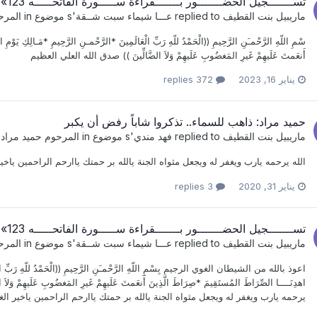
تســـــــجيل الحضـــــــور بـــــــقراءة ســـــورة الفاتحـــــه 123» 28
ماريبيل بنت القطيف
replied to
عـــا شيماء سبت شــقة
's موضوع in
المرح
سْمِ اللّهِ الرَّحْمـَنِ الرَّحِيمِ ((الْحَمْدُ للّهِ رَبِّ الْعَالَمِينَ *الرَّحْمـنِ الرَّحِيمِ *مَـالِكِ يَوْمِ ا
أَنعَمتَ عَلَيهِمْ غَيرِ المَغضُوبِ عَلَيهِمْ وَلاَ الضَّالِّينَ )) صدق الله العلي العظيم
يناير 16, 2023
372 replies
حميد مراد: ذاهب للسماء.. تذكروا شاباً رفض أن يكبر
ماريبيل بنت القطيف
replied to
فهد مندي
's موضوع in
المرحوم حميد مراد
الله يرحمه يارب ويغفر له ويجعل مثواه الجنة يالله بر حمتك ياارحم الراحمين يا
يناير 31, 2020
3 replies
تســـــــجيل الحضـــــــور بـــــــقراءة ســـــورة الفاتحـــــه 123» 28
ماريبيل بنت القطيف
replied to
عـــا شيماء سبت شــقة
's موضوع in
المرح
اعوذ بالله من الشيطان الغوي الرجيم بِسْمِ اللّهِ الرَّحْمـَنِ الرَّحِيمِ ((الْحَمْدُ للّهِ رَبِّ الْعَالَمِين
اهدِنَــــا الصِّرَاطَ المُستَقِيمَ *صِرَاطَ الَّذِينَ أَنعَمتَ عَلَيهِمْ غَيرِ المَغضُوبِ عَل
يرحمه يارب ويغفر له ويجعل مثواه الجنة يالله بر حمتك ياارحم الراحمين ياخير الغ