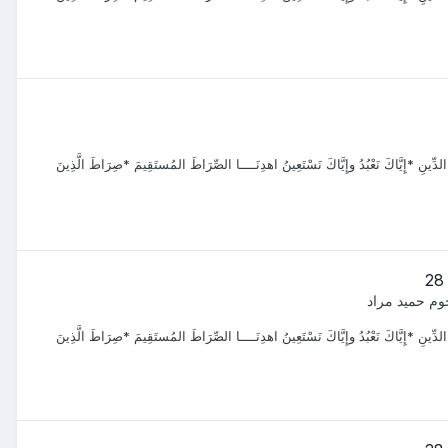
الدِّينِ *إِيَّاكَ نَعْبُدُ وإِيَّاكَ نَسْتَعِينُ اهدِنَــــا الصِّرَاطَ المُستَقِيمَ *صِرَاطَ الَّذِينَ
وم حميد مراد
الدِّينِ *إِيَّاكَ نَعْبُدُ وإِيَّاكَ نَسْتَعِينُ اهدِنَــــا الصِّرَاطَ المُستَقِيمَ *صِرَاطَ الَّذِينَ