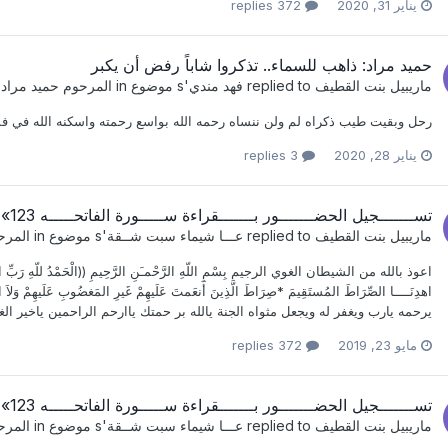
يناير 31, 2020
372 replies
حميد مراد: ذاهب للسماء.. تذكروا شاباً رفض أن يكبر
ماريبيل بنت القطيف
replied to
فهد مندي
's موضوع in
المرحوم حميد مراد
رحل وبقيت طيب ذكراه لم ولن ننساه رحمه الله بواسع رحمته واسكنه الله في ف
يناير 28, 2020
3 replies
تســـــــجيل الحضـــــــور بـــــــقراءة ســـــورة الفاتحـــــه 123» 28
ماريبيل بنت القطيف
replied to
عـــا شيماء سبت شــقة
's موضوع in
المرح
اعوذ بالله من الشيطان الغوي الرجيم بِسْمِ اللّهِ الرَّحْمـَنِ الرَّحِيمِ ((الْحَمْدُ للّهِ رَبِّ الْعَالَمِين
اهدِنَــــا الصِّرَاطَ المُستَقِيمَ *صِرَاطَ الَّذِينَ أَنعَمتَ عَلَيهِمْ غَيرِ المَغضُوبِ عَل
يرحمه يارب ويغفر له ويجعل مثواه الجنة يالله بر حمتك ياارحم الراحمين ياخير الغ
مايو 23, 2019
372 replies
تســـــــجيل الحضـــــــور بـــــــقراءة ســـــورة الفاتحـــــه 123» 28
ماريبيل بنت القطيف
replied to
عـــا شيماء سبت شــقة
's موضوع in
المرح