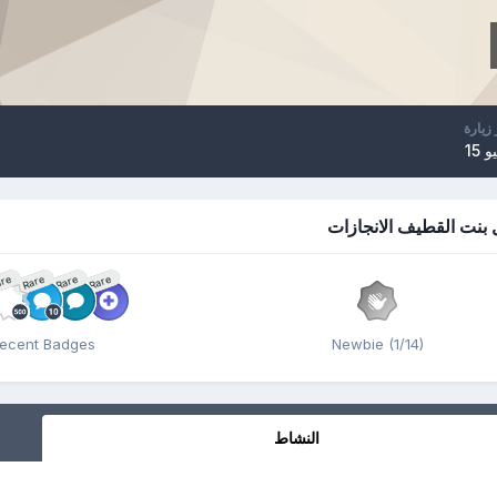
 زيارة
و 15
 بنت القطيف الانجازات
re
Rare
Rare
Rare
ecent Badges
Newbie (1/14)
النشاط