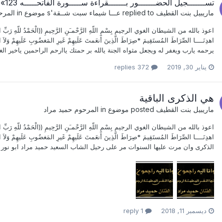
تســـــــجيل الحضـــــــور بـــــــقراءة ســـــورة الفاتحـــــه 123» 28
ماريبيل بنت القطيف
replied to
عـــا شيماء سبت شــقة
's موضوع in
المرح
اعوذ بالله من الشيطان الغوي الرجيم بِسْمِ اللّهِ الرَّحْمـَنِ الرَّحِيمِ ((الْحَمْدُ للّهِ رَبِّ الْعَالَمِين
اهدِنَــــا الصِّرَاطَ المُستَقِيمَ *صِرَاطَ الَّذِينَ أَنعَمتَ عَلَيهِمْ غَيرِ المَغضُوبِ عَل
يرحمه يارب ويغفر له ويجعل مثواه الجنة يالله بر حمتك ياارحم الراحمين ياخير الغ
يناير 30, 2019
372 replies
هي الذكرى الباقية
ماريبيل بنت القطيف
posted موضوع in
المرحوم حميد مراد
اعوذ بالله من الشيطان الغوي الرجيم بِسْمِ اللّهِ الرَّحْمـَنِ الرَّحِيمِ ((الْحَمْدُ للّهِ رَبِّ الْعَالَمِين
اهدِنَــــا الصِّرَاطَ المُستَقِيمَ *صِرَاطَ الَّذِينَ أَنعَمتَ عَلَيهِمْ غَيرِ المَغضُوبِ عَ
الذكرى وان مرت عليها السنوات مر على رحيل الشاب السعيد حميد مراد ابو نور بما يقارب 12 لم انسه يومآ نعم نغيب نعم ننشغل في حي
ديسمبر 11, 2018
1 reply