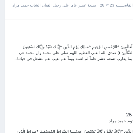
ــــه 123» 28
,
تسعة عشر عامآ على رحيل الفنان الشاب حميد مراد
َ *الرَّحْمـنِ الرَّحِيمِ *مَـالِكِ يَوْمِ الدِّينِ *إِيَّاكَ نَعْبُدُ وإِيَّاكَ نَسْتَعِينُ
لَيهِمْ وَلاَ الضَّالِّينَ )) صدق الله العلي العظيم اللهم صلي على محمد وال محمد هي
ما يقارب تسعة عشر عامآ لم انسه يومآ نعم نغيب نعم ننشغل في حياتنا...
وم حميد مراد
الدِّينِ *إِيَّاكَ نَعْبُدُ وإِيَّاكَ نَسْتَعِينُ اهدِنَــــا الصِّرَاطَ المُستَقِيمَ *صِرَاطَ الَّذِينَ