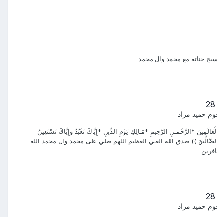
سيح جناته مع محمد وال محمد
وم حميد مراد
َ *الرَّحْمـنِ الرَّحِيمِ *مَـالِكِ يَوْمِ الدِّينِ *إِيَّاكَ نَعْبُدُ وإِيَّاكَ نَسْتَعِينُ
َيهِمْ وَلاَ الضَّالِّينَ )) صدق الله العلي العظيم اللهم صلي على محمد وال محمد الله
افرين
وم حميد مراد