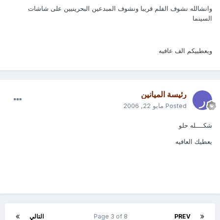
وانشالله نشوف الفلم قريبا ونشوف المبدعين البحرينيين على شاشات
السينما
ويعطييكم الف عافيه
رئيسة الميانين
Posted
مايو 22, 2006
شكــــله حلو
يعطيك العافيه
PREV
Page 3 of 8
التالي