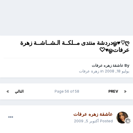
ஓ♥♡ღدردشة منتدى مــلكــة الـشــاشــة زهرة
عرفاتஓ♥♡
By
عاشقة زهره عرفات
يوليو 18, 2008
in
زهرة عرفات
PREV
Page 56 of 58
التالي
عاشقة زهره عرفات
Posted
أكتوبر 5, 2009