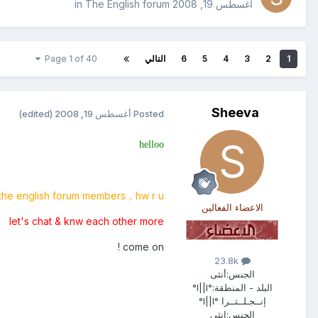
أغسطس 19, 2008
in
The English forum
1
2
3
4
5
6
التالي
Page 1 of 40
Sheeva
Posted
أغسطس 19, 2008
(edited)
helloo
the english forum members .. hw r u
الاعضاء الفعالين
let's chat & knw each other more
come on !
23.8k
الجنس:
أنثى
البلد - المنطقة:
°l||l°
إنــجـلــتــرا °l||l°
الجنس:
انثى