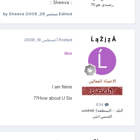
:: Sheeva ::
رصيدي هو:
15
Edited
سبتمبر 28, 2008
by Sheeva
Ĺ ą Ž į ẕ Ā
Posted
أغسطس 19, 2008
Hiiii
الاعضاء الفعالين
I am fiiiine
How about U Sis??
634
البلد - المنطقة:
ωнèяé Ị
الجنس:
انثى