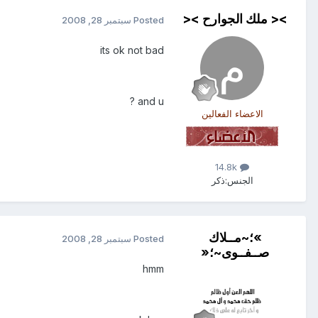
>< ملك الجوارح ><
Posted
سبتمبر 28, 2008
its ok not bad
and u ?
الاعضاء الفعالين
14.8k
الجنس:
ذكر
»؛~مــلاك
Posted
سبتمبر 28, 2008
صــفــوى~؛«
hmm