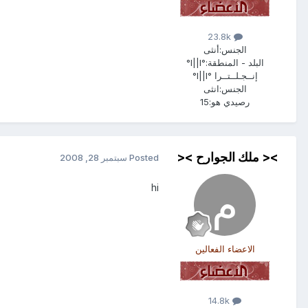
23.8k
الجنس:
أنثى
البلد - المنطقة:
°l||l°
إنــجـلــتــرا °l||l°
الجنس:
انثى
رصيدي هو:
15
>< ملك الجوارح ><
Posted
سبتمبر 28, 2008
hi
الاعضاء الفعالين
14.8k