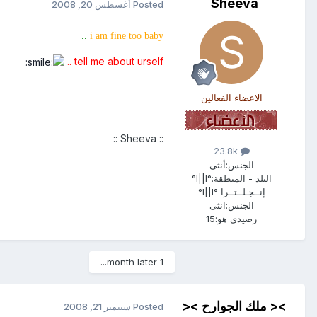
Sheeva
Posted
أغسطس 20, 2008
..
i am fine too baby
tell me about urself ..
الاعضاء الفعالين
:: Sheeva ::
23.8k
الجنس:
أنثى
البلد - المنطقة:
°l||l°
إنــجـلــتــرا °l||l°
الجنس:
انثى
رصيدي هو:
15
1 month later...
>< ملك الجوارح ><
Posted
سبتمبر 21, 2008