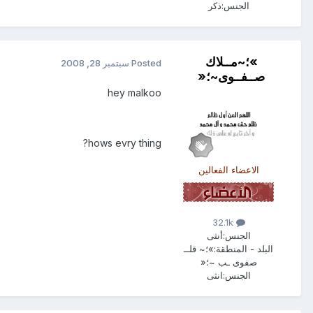
الجنس:
ذكر
»؛~مــلاك
Posted
سبتمبر 28, 2008
صــفــوى~؛«
hey malkoo
hows evry thing?
الاعضاء الفعالين
32.1k
الجنس:
أنثى
البلد - المنطقة:
»؛~ قلــ
صفوى ـب ~؛«
الجنس:
انثى