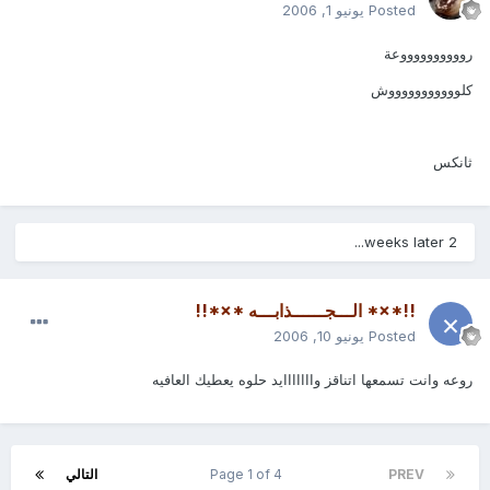
Posted
يونيو 1, 2006
رووووووووووعة
كلوووووووووووش
ثانكس
2 weeks later...
!!*×* الـــجــــــذابـــه *×*!!
Posted
يونيو 10, 2006
روعه وانت تسمعها اتناقز وااااااايد حلوه يعطيك العافيه
PREV
Page 1 of 4
التالي