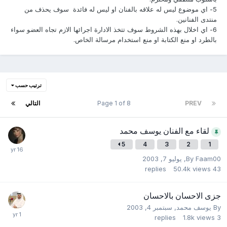
5-
اي موضوع ليس له علاقه بالفنان او ليس له فائدة سوف يحذف من
منتدى الفنانين.
6
- اي اخلال بهذه الشروط سوف تتخذ الادارة اجرائها الازم تجاه العضو سواء
بالطرد او منع الكتابة او منع استخدام مرسالة الخاص.
ترتيب حسب
PREV
Page 1 of 8
التالي
لقاء مع الفنان يوسف محمد
5
4
3
2
1
Faam00
By
,
يوليو 7, 2003
replies
50.4k
views
43
جزى الاحسان بالاحسان
By
يوسف محمد
,
سبتمبر 4, 2003
replies
1.8k
views
3