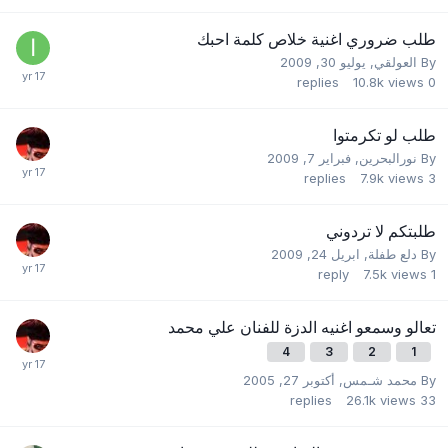
طلب ضروري اغنية خلاص كلمة احبك
By
العولقي
,
يوليو 30, 2009
replies
10.8k
views
0
طلب لو تكرمتوا
By
نورالبحرين
,
فبراير 7, 2009
replies
7.9k
views
3
طلبتكم لا تردوني
By
دلع طفلة
,
ابريل 24, 2009
reply
7.5k
views
1
تعالو وسمعو اغنيه الدزة للفنان علي محمد
4
3
2
1
By
محمد شـمس
,
أكتوبر 27, 2005
replies
26.1k
views
33