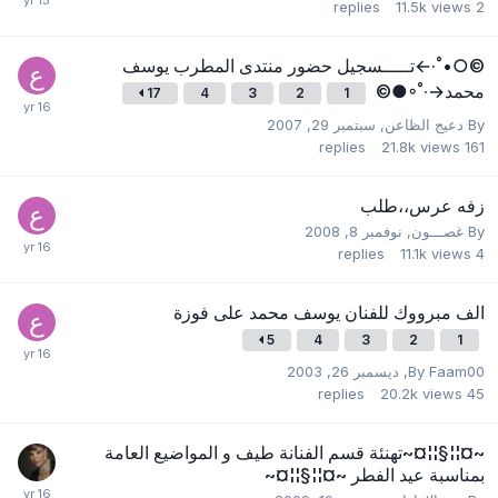
replies
11.5k
views
2
©○•˚·←تـــــسجيل حضور منتدى المطرب يوسف
محمد→·˚◦●©
17
4
3
2
1
By
دعيج الظاعن
,
سبتمبر 29, 2007
replies
21.8k
views
161
زفه عرس،،طلب
By
غصـــون
,
نوفمبر 8, 2008
replies
11.1k
views
4
الف مبرووك للفنان يوسف محمد على فوزة
5
4
3
2
1
Faam00
By
,
ديسمبر 26, 2003
replies
20.2k
views
45
~¤¦¦§¦¦¤~تهنئة قسم الفنانة طيف و المواضيع العامة
بمناسبة عيد الفطر ~¤¦¦§¦¦¤~