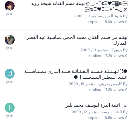
￼₪▓Ξ❤Ξ»¯−ـ‗_ღ تهنئة قسم الفنانة شيخة زويد
ღ_‗ـ−¯«Ξ❤Ξ二₪￼
By
هدوء الفجر
,
سبتمبر 19, 2009
replies
5.9k
views
0
تهنئه من قسم الفنان محمد الحجي بمناسبة عيد الفطر
المبارك
By
بروووكـ
,
سبتمبر 19, 2009
replies
7.2k
views
0
●¦[ تـهـنـئـة قـسـم الـفـنـانـة هـبـه الـدري بـمـنـاسـبـة
عـيـد الـفطـر الـسـعـيـد ]¦●
By
كابوس بحريني
,
سبتمبر 19, 2009
replies
7.2k
views
0
ابي اغنية الدزة ليوسف محمد بليز
By
الشــــــرسة
,
سبتمبر 12, 2009
replies
8.8k
views
0