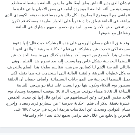
نيشان الذي‮ ‬يدير النقاش‮ ‬يعلق أيضًا على ما‮ ‬يدور بالحلقة باستعماله مقاطع
موسيقية من آلته الخاصة الموجودة أمامه في‮ ‬بعض الأحيان والتي‮ ‬عادة ما
تتماشى مع الموضوع المطروح‮ ‬،‮ ‬كل ذلك‮ ‬يتم بمساعدة صديقه الكوميدي‮ ‬الذي‮
‬يرافقه في‮ ‬الحلقة فيعلق بذلك عفوياً‮ ‬على الحوار بطريقة مضحكة قد تكون
جريئة في‮ ‬بعض الأحيان‮ ‬يصور البرنامج بحضور جمهور‮ ‬يشارك في‮ ‬الحلقة
ويتفاعل مع ضيوفها‮.‬
‮ ‬وقد علق الفنان جمعان الرويعي‮ ‬على هذه المشاركة حيث قال‮: ‬إنها دعوة
صريحة لكي‮ ‬نتحدث عن مشاركتنا في‮ ‬فيلم‮ ''‬حكاية بحرينية‮ '' ‬والذي‮ ‬انتهينا
منتصف هذا الأسبوع من تصوير آخر مشاهده كذلك هي‮ ‬مناسبة للحديث عن
‬بالتالي‮ ‬الفرصة الأهم لنا كفنانين بحرينيين نتقاسم بطولة هذا الفيلم وللتعريف
‬يمثل السينما البحرينية في‮ ‬المهرجانات السينمائية‮. ‬وأضاف جمعان أن الحلقة
ستصور‮ ‬يوم الثلاثاء ويكون بثها‮ ‬يوم السبت على قناة نيو.تي‮.‬في‮ ‬اللبنانية
الساعة الـ‮ ‬30‭,‬8‮ ‬مساء بتوقيت بيروت الـ‮ ‬30‭,‬9‮ ‬بتوقيت السعودية وسيعاد‮ ‬يوم
الأحد بنفس الموعد،‮ ‬وعن استضافتهم في‮ ‬البرامج قال إنها لن تتعدى الخمس
عشرة دقيقة‮. ‬يذكر أن فيلم‮ ''‬حكاية بحرينية‮'' ‬من سيناريو فريد رمضان وإخراج
بسام الذوادي‮. ‬ويتحدث عن انعكاسات هزيمة العرب في‮ ‬حرب‮ ‬1967‮ ‬على
البحرين والخليج من خلال خط درامي‮ ‬يجمع ثلاث نساء‮ »‬أم وابنتاها‮«.‬