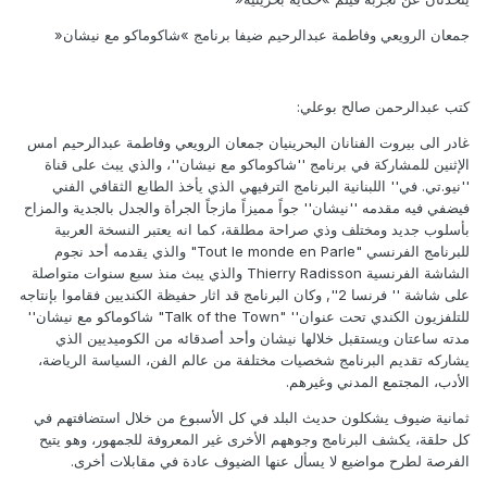
جمعان الرويعي‮ ‬وفاطمة عبدالرحيم ضيفا برنامج‮ »‬شاكوماكو مع نيشان‮«‬
كتب عبدالرحمن صالح بوعلي‮:‬
غادر الى بيروت الفنانان البحرينيان جمعان الرويعي‮ ‬وفاطمة عبدالرحيم امس
‬فيضفي‮ ‬فيه مقدمه‮ ''‬نيشان‮'' ‬جواً‮ ‬مميزاً‮ ‬مازجاً‮ ‬الجرأة والجدل بالجدية والمزاح
بأسلوب جديد ومختلف وذي‮ ‬صراحة مطلقة،‮ ‬كما انه‮ ‬يعتبر النسخة العربية
للبرنامج الفرنسي‮ ‬‭"‬Tout le monde en Parle‭"‬‮ ‬والذي‮ ‬يقدمه أحد نجوم
الشاشة الفرنسية‮ ‬Thierry Radisson‮ ‬والذي‮ ‬يبث منذ سبع سنوات متواصلة
على شاشة‮ '' ‬فرنسا‮ ‬‭,''‬2‮ ‬وكان البرنامج قد اثار حفيظة الكنديين فقاموا بإنتاجه
للتلفزيون الكندي‮ ‬تحت عنوان‮ ‬‭"‬Talk of the Town‭" ‬‮''‬شاكوماكو مع نيشان‮''
‬الأدب،‮ ‬المجتمع المدني‮ ‬وغيرهم‮.‬
ثمانية ضيوف‮ ‬يشكلون حديث البلد في‮ ‬كل الأسبوع من خلال استضافتهم في‮
‬كل حلقة،‮ ‬يكشف البرنامج وجوههم الأخرى‮ ‬غير المعروفة للجمهور،‮ ‬وهو‮ ‬يتيح
الفرصة لطرح مواضيع لا‮ ‬يسأل عنها الضيوف عادة في‮ ‬مقابلات أخرى‮.‬