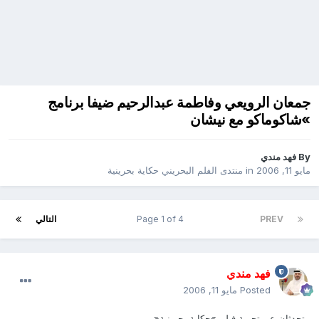
جمعان الرويعي‮ ‬وفاطمة عبدالرحيم ضيفا برنامج‮
»‬شاكوماكو مع نيشان
By
فهد مندي
مايو 11, 2006
in
منتدى الفلم البحريني حكاية بحرينية
PREV
Page 1 of 4
التالي
فهد مندي
Posted
مايو 11, 2006
يتحدثان عن تجربة فيلم‮ »‬حكاية بحرينية‮«‬