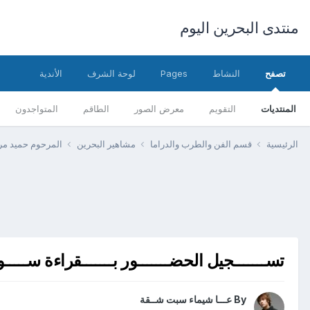
منتدى البحرين اليوم
تصفح
النشاط
Pages
لوحة الشرف
الأندية
المنتديات
التقويم
معرض الصور
الطاقم
المتواجدون
الرئيسية
قسم الفن والطرب والدراما
مشاهير البحرين
المرحوم حميد مر
تســـــــجيل الحضـــــــور بـــــــقراءة ســـــورة الف
By
عـــا شيماء سبت شــقة