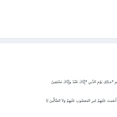
*مَـالِكِ يَوْمِ الدِّينِ *إِيَّاكَ نَعْبُدُ وإِيَّاكَ نَسْتَعِينُ
َنعَمتَ عَلَيهِمْ غَيرِ المَغضُوبِ عَلَيهِمْ وَلاَ الضَّالِّينَ ))