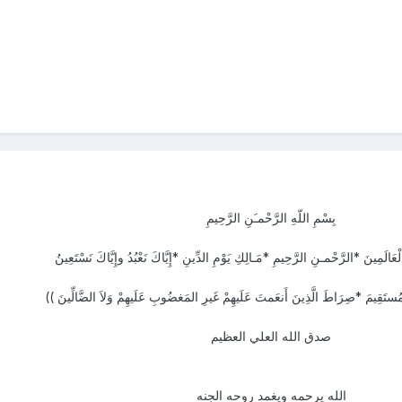
بِسْمِ اللّهِ الرَّحْمـَنِ الرَّحِيمِ
ْعَالَمِينَ *الرَّحْمـنِ الرَّحِيمِ *مَـالِكِ يَوْمِ الدِّينِ *إِيَّاكَ نَعْبُدُ وإِيَّاكَ نَسْتَعِينُ
ُستَقِيمَ *صِرَاطَ الَّذِينَ أَنعَمتَ عَلَيهِمْ غَيرِ المَغضُوبِ عَلَيهِمْ وَلاَ الضَّالِّينَ ))
صدق الله العلي العظيم
الله يرحمه ويغمد روحه الجنه