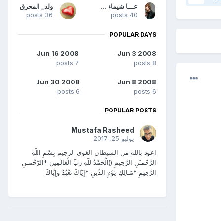
عـــا شيماء سبت شــقة
ولد_ المحرق
36 posts
40 posts
POPULAR DAYS
Jun 16 2008
Jun 3 2008
7 posts
8 posts
Jun 30 2008
Jun 8 2008
6 posts
6 posts
POPULAR POSTS
Mustafa Rasheed
يوليو 25, 2017
اعوذ بالله من الشيطان الغوي الرجيم بِسْمِ اللّهِ
الرَّحْمـَنِ الرَّحِيمِ ((الْحَمْدُ للّهِ رَبِّ الْعَالَمِينَ *الرَّحْمـنِ
الرَّحِيمِ *مَـالِكِ يَوْمِ الدِّينِ *إِيَّاكَ نَعْبُدُ وإِيَّاكَ