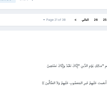
25
26
التالي
Page 21 of 38
*مَـالِكِ يَوْمِ الدِّينِ *إِيَّاكَ نَعْبُدُ وإِيَّاكَ نَسْتَعِينُ
َنعَمتَ عَلَيهِمْ غَيرِ المَغضُوبِ عَلَيهِمْ وَلاَ الضَّالِّينَ ))