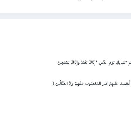
*مَـالِكِ يَوْمِ الدِّينِ *إِيَّاكَ نَعْبُدُ وإِيَّاكَ نَسْتَعِينُ
َنعَمتَ عَلَيهِمْ غَيرِ المَغضُوبِ عَلَيهِمْ وَلاَ الضَّالِّينَ ))