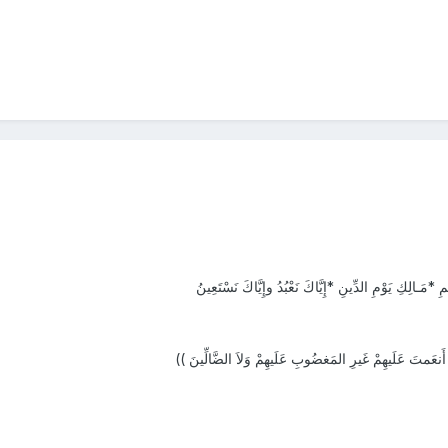
*مَـالِكِ يَوْمِ الدِّينِ *إِيَّاكَ نَعْبُدُ وإِيَّاكَ نَسْتَعِينُ
َنعَمتَ عَلَيهِمْ غَيرِ المَغضُوبِ عَلَيهِمْ وَلاَ الضَّالِّينَ ))