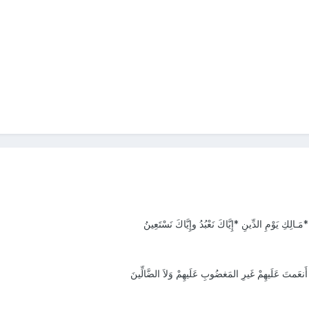
َـالِكِ يَوْمِ الدِّينِ *إِيَّاكَ نَعْبُدُ وإِيَّاكَ نَسْتَعِينُ
نعَمتَ عَلَيهِمْ غَيرِ المَغضُوبِ عَلَيهِمْ وَلاَ الضَّالِّينَ