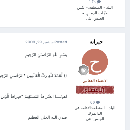
1.7k
البلد - المنطقة:
~ بيّــن
طيّـات الزمــنِ ~
الجنس:
انثى
حيرانه
Posted
سبتمبر 29, 2008
بِسْمِ اللّهِ الرَّحْمـَنِ الرَّحِيمِ
((الْحَمْدُ للّهِ رَبِّ الْعَالَمِينَ *الرَّحْمـنِ الرَّحِيمِ 
الاعضاء الفعالين
اهدِنَــــا الصِّرَاطَ المُستَقِيمَ *صِرَاطَ الَّذِينَ أ
66
البلد - المنطقة:
الاقامه في
الدانمرك
صدق الله العلي العظيم
الجنس:
انثى