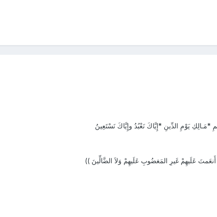
*مَـالِكِ يَوْمِ الدِّينِ *إِيَّاكَ نَعْبُدُ وإِيَّاكَ نَسْتَعِينُ
َنعَمتَ عَلَيهِمْ غَيرِ المَغضُوبِ عَلَيهِمْ وَلاَ الضَّالِّينَ ))