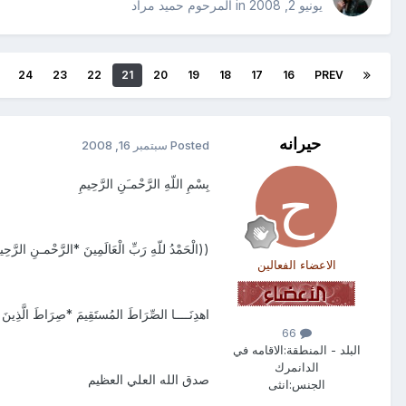
يونيو 2, 2008
in
المرحوم حميد مراد
24
23
22
21
20
19
18
17
16
PREV
حيرانه
Posted
سبتمبر 16, 2008
بِسْمِ اللّهِ الرَّحْمـَنِ الرَّحِيمِ
((الْحَمْدُ للّهِ رَبِّ الْعَالَمِينَ *الرَّحْمـنِ الرَّحِيمِ 
الاعضاء الفعالين
اهدِنَــــا الصِّرَاطَ المُستَقِيمَ *صِرَاطَ الَّذِينَ أ
66
البلد - المنطقة:
الاقامه في
الدانمرك
صدق الله العلي العظيم
الجنس:
انثى