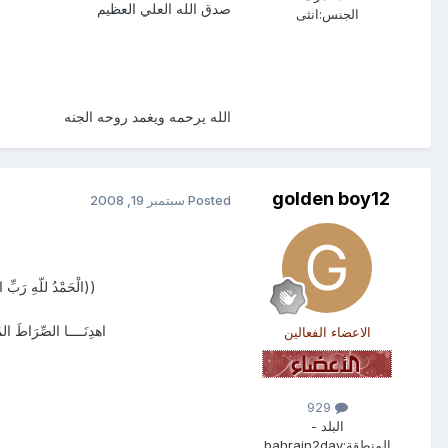
صدق الله العلي العظيم
الجنس:
انثى
الله يرحمه ويغمد روحه الجنه
golden boy12
Posted
سبتمبر 19, 2008
((الْحَمْدُ للّهِ رَبِّ ال
اهدِنَــــا الصِّرَاطَ الم
الاعضاء الفعالين
929
البلد -
المنطقة:
bahrain2day