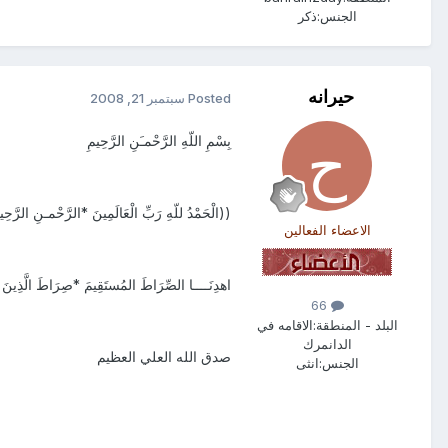
الجنس:
ذكر
حيرانه
Posted
سبتمبر 21, 2008
بِسْمِ اللّهِ الرَّحْمـَنِ الرَّحِيمِ
((الْحَمْدُ للّهِ رَبِّ الْعَالَمِينَ *الرَّحْمـنِ الرَّحِيمِ 
الاعضاء الفعالين
اهدِنَــــا الصِّرَاطَ المُستَقِيمَ *صِرَاطَ الَّذِينَ أ
66
البلد - المنطقة:
الاقامه في
الدانمرك
صدق الله العلي العظيم
الجنس:
انثى