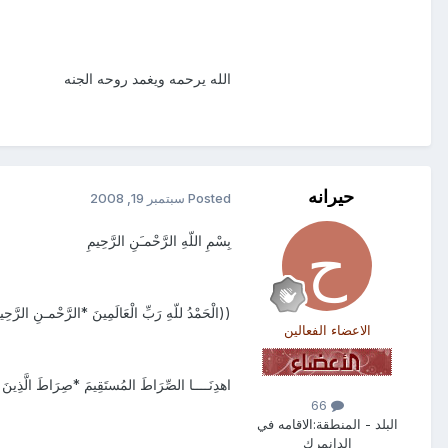
الله يرحمه ويغمد روحه الجنه
حيرانه
Posted
سبتمبر 19, 2008
بِسْمِ اللّهِ الرَّحْمـَنِ الرَّحِيمِ
((الْحَمْدُ للّهِ رَبِّ الْعَالَمِينَ *الرَّحْمـنِ الرَّحِيمِ 
الاعضاء الفعالين
اهدِنَــــا الصِّرَاطَ المُستَقِيمَ *صِرَاطَ الَّذِينَ أ
66
البلد - المنطقة:
الاقامه في
الدانمرك