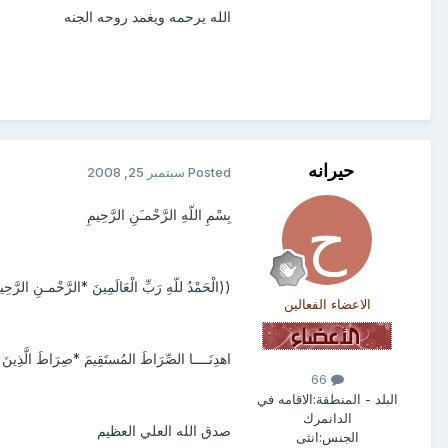
الله يرحمه ويغمد روحه الجنه
حيرانه
Posted
سبتمبر 25, 2008
بِسْمِ اللّهِ الرَّحْمـَنِ الرَّحِيمِ
((الْحَمْدُ للّهِ رَبِّ الْعَالَمِينَ *الرَّحْمـنِ الرَّحِيمِ 
الاعضاء الفعالين
اهدِنَــــا الصِّرَاطَ المُستَقِيمَ *صِرَاطَ الَّذِينَ أ
66
البلد - المنطقة:
الاقامه في
الدانمرك
صدق الله العلي العظيم
الجنس:
انثى