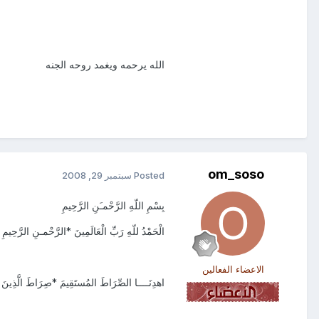
الله يرحمه ويغمد روحه الجنه
om_soso
Posted
سبتمبر 29, 2008
بِسْمِ اللّهِ الرَّحْمـَنِ الرَّحِيمِ
الْحَمْدُ للّهِ رَبِّ الْعَالَمِينَ *الرَّحْمـنِ الرَّحِيمِ *م
الاعضاء الفعالين
اهدِنَــــا الصِّرَاطَ المُستَقِيمَ *صِرَاطَ الَّذِينَ أَ