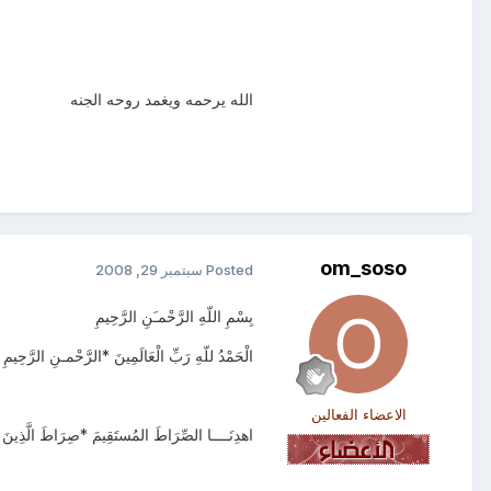
الله يرحمه ويغمد روحه الجنه
om_soso
Posted
سبتمبر 29, 2008
بِسْمِ اللّهِ الرَّحْمـَنِ الرَّحِيمِ
الْحَمْدُ للّهِ رَبِّ الْعَالَمِينَ *الرَّحْمـنِ الرَّحِيمِ *م
الاعضاء الفعالين
اهدِنَــــا الصِّرَاطَ المُستَقِيمَ *صِرَاطَ الَّذِينَ أَ