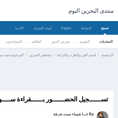
منتدى البحرين اليوم
تصفح
النشاط
Pages
لوحة الشرف
الأندية
المنتديات
التقويم
معرض الصور
الطاقم
المتواجدون
الرئيسية
قسم الفن والطرب والدراما
مشاهير البحرين
المرحوم حميد مر
تســـــــجيل الحضـــــــور بـــــــقراءة ســـــورة الف
By
عـــا شيماء سبت شــقة