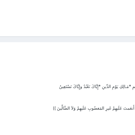
*مَـالِكِ يَوْمِ الدِّينِ *إِيَّاكَ نَعْبُدُ وإِيَّاكَ نَسْتَعِينُ
َنعَمتَ عَلَيهِمْ غَيرِ المَغضُوبِ عَلَيهِمْ وَلاَ الضَّالِّينَ ))