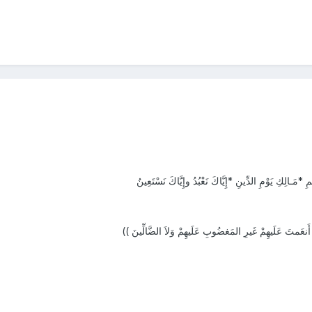
*مَـالِكِ يَوْمِ الدِّينِ *إِيَّاكَ نَعْبُدُ وإِيَّاكَ نَسْتَعِينُ
َنعَمتَ عَلَيهِمْ غَيرِ المَغضُوبِ عَلَيهِمْ وَلاَ الضَّالِّينَ ))