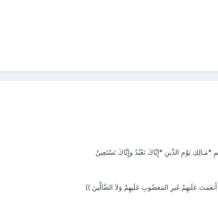
*مَـالِكِ يَوْمِ الدِّينِ *إِيَّاكَ نَعْبُدُ وإِيَّاكَ نَسْتَعِينُ
َنعَمتَ عَلَيهِمْ غَيرِ المَغضُوبِ عَلَيهِمْ وَلاَ الضَّالِّينَ ))