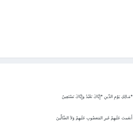
َـالِكِ يَوْمِ الدِّينِ *إِيَّاكَ نَعْبُدُ وإِيَّاكَ نَسْتَعِينُ
نعَمتَ عَلَيهِمْ غَيرِ المَغضُوبِ عَلَيهِمْ وَلاَ الضَّالِّينَ