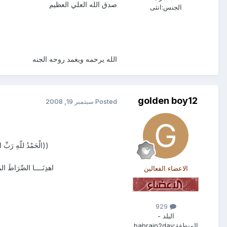
صدق الله العلي العظيم
الجنس:
انثى
الله يرحمه ويغمد روحه الجنه
golden boy12
Posted
سبتمبر 19, 2008
((الْحَمْدُ للّهِ رَبِّ ال
اهدِنَــــا الصِّرَاطَ الم
الاعضاء الفعالين
929
البلد -
المنطقة:
bahrain2day