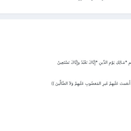
*مَـالِكِ يَوْمِ الدِّينِ *إِيَّاكَ نَعْبُدُ وإِيَّاكَ نَسْتَعِينُ
َنعَمتَ عَلَيهِمْ غَيرِ المَغضُوبِ عَلَيهِمْ وَلاَ الضَّالِّينَ ))