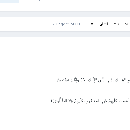
25
26
التالي
Page 21 of 38
*مَـالِكِ يَوْمِ الدِّينِ *إِيَّاكَ نَعْبُدُ وإِيَّاكَ نَسْتَعِينُ
َنعَمتَ عَلَيهِمْ غَيرِ المَغضُوبِ عَلَيهِمْ وَلاَ الضَّالِّينَ ))