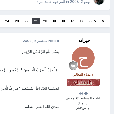
يونيو 2, 2008
in
المرحوم حميد مراد
24
23
22
21
20
19
18
17
16
PREV
حيرانه
Posted
سبتمبر 16, 2008
بِسْمِ اللّهِ الرَّحْمـَنِ الرَّحِيمِ
((الْحَمْدُ للّهِ رَبِّ الْعَالَمِينَ *الرَّحْمـنِ الرَّحِيمِ 
الاعضاء الفعالين
اهدِنَــــا الصِّرَاطَ المُستَقِيمَ *صِرَاطَ الَّذِينَ أ
66
البلد - المنطقة:
الاقامه في
الدانمرك
صدق الله العلي العظيم
الجنس:
انثى