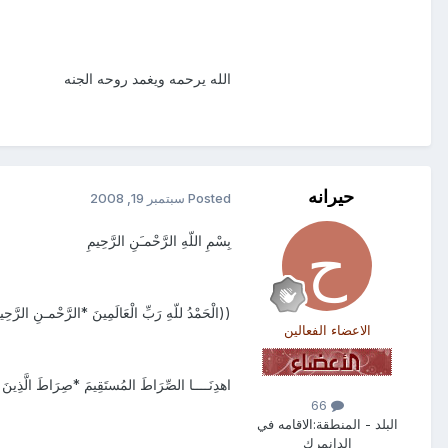
الله يرحمه ويغمد روحه الجنه
حيرانه
Posted
سبتمبر 19, 2008
بِسْمِ اللّهِ الرَّحْمـَنِ الرَّحِيمِ
((الْحَمْدُ للّهِ رَبِّ الْعَالَمِينَ *الرَّحْمـنِ الرَّحِيمِ 
الاعضاء الفعالين
اهدِنَــــا الصِّرَاطَ المُستَقِيمَ *صِرَاطَ الَّذِينَ أ
66
البلد - المنطقة:
الاقامه في
الدانمرك