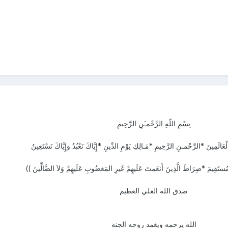
بِسْمِ اللّهِ الرَّحْمـَنِ الرَّحِيمِ
ْعَالَمِينَ *الرَّحْمـنِ الرَّحِيمِ *مَـالِكِ يَوْمِ الدِّينِ *إِيَّاكَ نَعْبُدُ وإِيَّاكَ نَسْتَعِينُ
ُستَقِيمَ *صِرَاطَ الَّذِينَ أَنعَمتَ عَلَيهِمْ غَيرِ المَغضُوبِ عَلَيهِمْ وَلاَ الضَّالِّينَ ))
صدق الله العلي العظيم
الله يرحمه ويغمد روحه الجنه