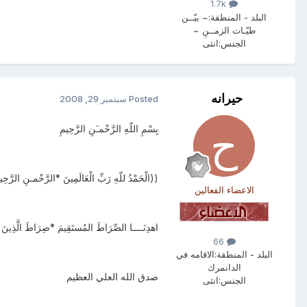
1.7k
البلد - المنطقة:
~ بيّــن
طيّـات الزمــنِ ~
الجنس:
انثى
حيرانه
Posted
سبتمبر 29, 2008
بِسْمِ اللّهِ الرَّحْمـَنِ الرَّحِيمِ
((الْحَمْدُ للّهِ رَبِّ الْعَالَمِينَ *الرَّحْمـنِ الرَّحِيمِ 
الاعضاء الفعالين
اهدِنَــــا الصِّرَاطَ المُستَقِيمَ *صِرَاطَ الَّذِينَ أ
66
البلد - المنطقة:
الاقامه في
الدانمرك
صدق الله العلي العظيم
الجنس:
انثى