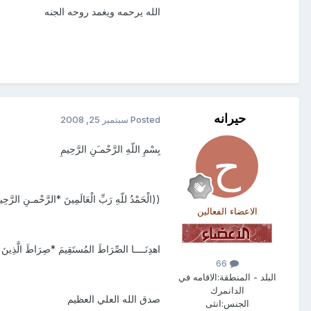
الله يرحمه ويغمد روحه الجنه
حيرانه
Posted
سبتمبر 25, 2008
بِسْمِ اللّهِ الرَّحْمـَنِ الرَّحِيمِ
((الْحَمْدُ للّهِ رَبِّ الْعَالَمِينَ *الرَّحْمـنِ الرَّحِيمِ 
الاعضاء الفعالين
اهدِنَــــا الصِّرَاطَ المُستَقِيمَ *صِرَاطَ الَّذِينَ أ
66
البلد - المنطقة:
الاقامه في
الدانمرك
صدق الله العلي العظيم
الجنس:
انثى