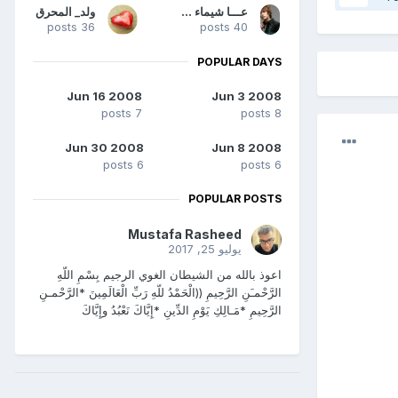
عـــا شيماء سبت شــقة
ولد_ المحرق
36 posts
40 posts
POPULAR DAYS
Jun 16 2008
Jun 3 2008
7 posts
8 posts
Jun 30 2008
Jun 8 2008
6 posts
6 posts
POPULAR POSTS
Mustafa Rasheed
يوليو 25, 2017
اعوذ بالله من الشيطان الغوي الرجيم بِسْمِ اللّهِ
الرَّحْمـَنِ الرَّحِيمِ ((الْحَمْدُ للّهِ رَبِّ الْعَالَمِينَ *الرَّحْمـنِ
الرَّحِيمِ *مَـالِكِ يَوْمِ الدِّينِ *إِيَّاكَ نَعْبُدُ وإِيَّاكَ