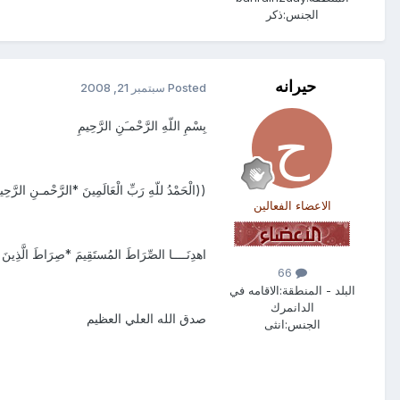
الجنس:
ذكر
حيرانه
Posted
سبتمبر 21, 2008
بِسْمِ اللّهِ الرَّحْمـَنِ الرَّحِيمِ
((الْحَمْدُ للّهِ رَبِّ الْعَالَمِينَ *الرَّحْمـنِ الرَّحِيمِ 
الاعضاء الفعالين
اهدِنَــــا الصِّرَاطَ المُستَقِيمَ *صِرَاطَ الَّذِينَ أ
66
البلد - المنطقة:
الاقامه في
الدانمرك
صدق الله العلي العظيم
الجنس:
انثى