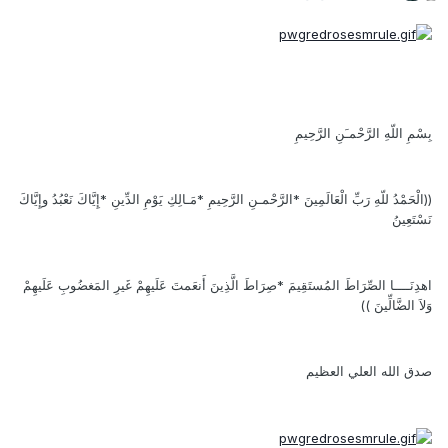
بِسْمِ اللّهِ الرَّحْمـَنِ الرَّحِيمِ
((الْحَمْدُ للّهِ رَبِّ الْعَالَمِينَ *الرَّحْمـنِ الرَّحِيمِ *مَـالِكِ يَوْمِ الدِّينِ *إِيَّاكَ نَعْبُدُ وإِيَّاكَ
نَسْتَعِينُ
اهدِنَــــا الصِّرَاطَ المُستَقِيمَ *صِرَاطَ الَّذِينَ أَنعَمتَ عَلَيهِمْ غَيرِ المَغضُوبِ عَلَيهِمْ
وَلاَ الضَّالِّينَ ))
صدق الله العلي العظيم