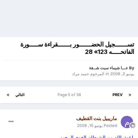
تســـــــجيل الحضـــــــور بـــــــقراءة ســـــورة
الفاتحـــــه 123» 28
By
عـــا شيماء سبت شــقة
يونيو 2, 2008
in
المرحوم حميد مراد
PREV
Page 5 of 38
التالي
ماريبيل بنت القطيف
Posted
يونيو 10, 2008
اعوذ بالله من الشيطان الغوي الرجيم