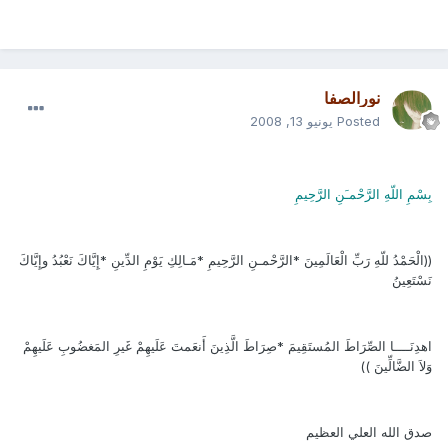
نورالصفا
Posted
يونيو 13, 2008
بِسْمِ اللّهِ الرَّحْمـَنِ الرَّحِيمِ
((الْحَمْدُ للّهِ رَبِّ الْعَالَمِينَ *الرَّحْمـنِ الرَّحِيمِ *مَـالِكِ يَوْمِ الدِّينِ *إِيَّاكَ نَعْبُدُ وإِيَّاكَ
نَسْتَعِينُ
اهدِنَــــا الصِّرَاطَ المُستَقِيمَ *صِرَاطَ الَّذِينَ أَنعَمتَ عَلَيهِمْ غَيرِ المَغضُوبِ عَلَيهِمْ
وَلاَ الضَّالِّينَ ))
صدق الله العلي العظيم