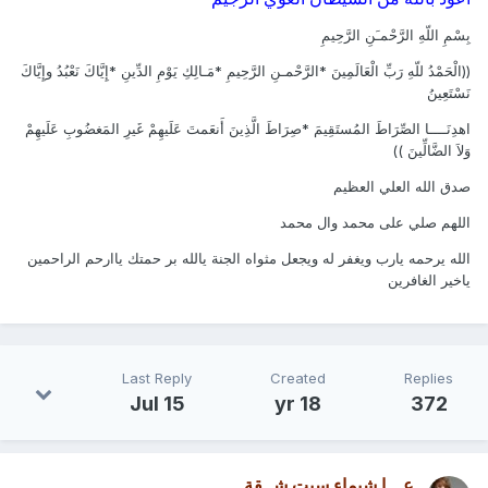
بِسْمِ اللّهِ الرَّحْمـَنِ الرَّحِيمِ
((الْحَمْدُ للّهِ رَبِّ الْعَالَمِينَ *الرَّحْمـنِ الرَّحِيمِ *مَـالِكِ يَوْمِ الدِّينِ *إِيَّاكَ نَعْبُدُ وإِيَّاكَ
نَسْتَعِينُ
اهدِنَــــا الصِّرَاطَ المُستَقِيمَ *صِرَاطَ الَّذِينَ أَنعَمتَ عَلَيهِمْ غَيرِ المَغضُوبِ عَلَيهِمْ
وَلاَ الضَّالِّينَ ))
صدق الله العلي العظيم
اللهم صلي على محمد وال محمد
الله يرحمه يارب ويغفر له ويجعل مثواه الجنة يالله بر حمتك ياارحم الراحمين
ياخير الغافرين
Last Reply
Created
Replies
Jul 15
18 yr
372
عـــا شيماء سبت شــقة