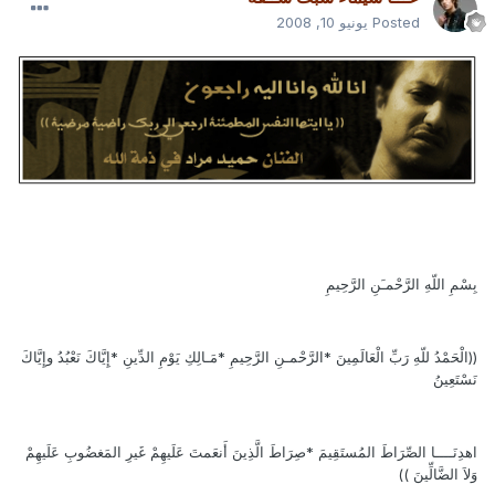
Posted
يونيو 10, 2008
بِسْمِ اللّهِ الرَّحْمـَنِ الرَّحِيمِ
((الْحَمْدُ للّهِ رَبِّ الْعَالَمِينَ *الرَّحْمـنِ الرَّحِيمِ *مَـالِكِ يَوْمِ الدِّينِ *إِيَّاكَ نَعْبُدُ وإِيَّاكَ
نَسْتَعِينُ
اهدِنَــــا الصِّرَاطَ المُستَقِيمَ *صِرَاطَ الَّذِينَ أَنعَمتَ عَلَيهِمْ غَيرِ المَغضُوبِ عَلَيهِمْ
وَلاَ الضَّالِّينَ ))