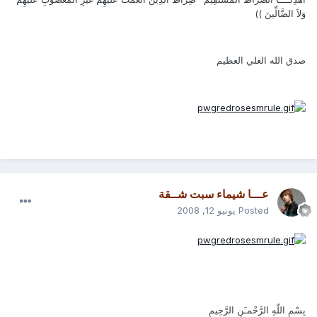
وَلاَ الضَّالِّينَ ))
صدق الله العلي العظيم
عـــا شيماء سبت شــقة
Posted
يونيو 12, 2008
بِسْمِ اللّهِ الرَّحْمـَنِ الرَّحِيمِ