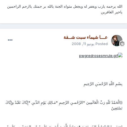
الله يرحمه يارب ويغفر له ويجعل مثواه الجنة يالله بر حمتك ياارحم الراحمين
ياخير الغافرين
عـــا شيماء سبت شــقة
Posted
يونيو 11, 2008
بِسْمِ اللّهِ الرَّحْمـَنِ الرَّحِيمِ
((الْحَمْدُ للّهِ رَبِّ الْعَالَمِينَ *الرَّحْمـنِ الرَّحِيمِ *مَـالِكِ يَوْمِ الدِّينِ *إِيَّاكَ نَعْبُدُ وإِيَّاكَ
نَسْتَعِينُ
اهدِنَــــا الصِّرَاطَ المُستَقِيمَ *صِرَاطَ الَّذِينَ أَنعَمتَ عَلَيهِمْ غَيرِ المَغضُوبِ عَلَيهِمْ