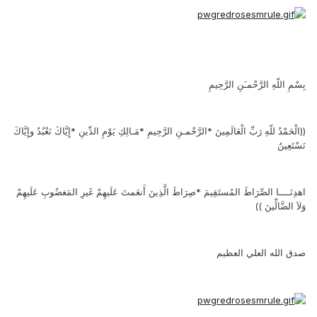
بِسْمِ اللّهِ الرَّحْمـَنِ الرَّحِيمِ
((الْحَمْدُ للّهِ رَبِّ الْعَالَمِينَ *الرَّحْمـنِ الرَّحِيمِ *مَـالِكِ يَوْمِ الدِّينِ *إِيَّاكَ نَعْبُدُ وإِيَّاكَ
نَسْتَعِينُ
اهدِنَــــا الصِّرَاطَ المُستَقِيمَ *صِرَاطَ الَّذِينَ أَنعَمتَ عَلَيهِمْ غَيرِ المَغضُوبِ عَلَيهِمْ
وَلاَ الضَّالِّينَ ))
صدق الله العلي العظيم