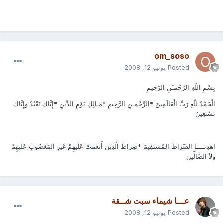
om_soso
Posted
يونيو 12, 2008
بِسْمِ اللّهِ الرَّحْمـَنِ الرَّحِيمِ
الْحَمْدُ للّهِ رَبِّ الْعَالَمِينَ *الرَّحْمـنِ الرَّحِيمِ *مَـالِكِ يَوْمِ الدِّينِ *إِيَّاكَ نَعْبُدُ وإِيَّاكَ
نَسْتَعِينُ
اهدِنَــــا الصِّرَاطَ المُستَقِيمَ *صِرَاطَ الَّذِينَ أَنعَمتَ عَلَيهِمْ غَيرِ المَغضُوبِ عَلَيهِمْ
وَلاَ الضَّالِّينَ
عـــا شيماء سبت شــقة
Posted
يونيو 12, 2008