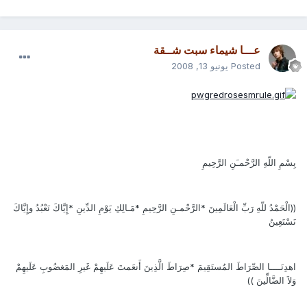
عـــا شيماء سبت شــقة
Posted
يونيو 13, 2008
بِسْمِ اللّهِ الرَّحْمـَنِ الرَّحِيمِ
((الْحَمْدُ للّهِ رَبِّ الْعَالَمِينَ *الرَّحْمـنِ الرَّحِيمِ *مَـالِكِ يَوْمِ الدِّينِ *إِيَّاكَ نَعْبُدُ وإِيَّاكَ
نَسْتَعِينُ
اهدِنَــــا الصِّرَاطَ المُستَقِيمَ *صِرَاطَ الَّذِينَ أَنعَمتَ عَلَيهِمْ غَيرِ المَغضُوبِ عَلَيهِمْ
وَلاَ الضَّالِّينَ ))