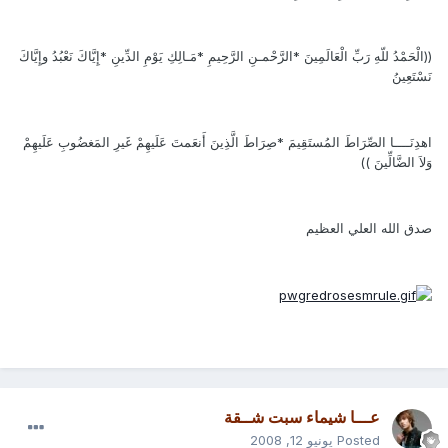
((الْحَمْدُ للّهِ رَبِّ الْعَالَمِينَ *الرَّحْمـنِ الرَّحِيمِ *مَـالِكِ يَوْمِ الدِّينِ *إِيَّاكَ نَعْبُدُ وإِيَّاكَ
نَسْتَعِينُ
اهدِنَــــا الصِّرَاطَ المُستَقِيمَ *صِرَاطَ الَّذِينَ أَنعَمتَ عَلَيهِمْ غَيرِ المَغضُوبِ عَلَيهِمْ
وَلاَ الضَّالِّينَ ))
صدق الله العلي العظيم
عـــا شيماء سبت شــقة
Posted
يونيو 12, 2008