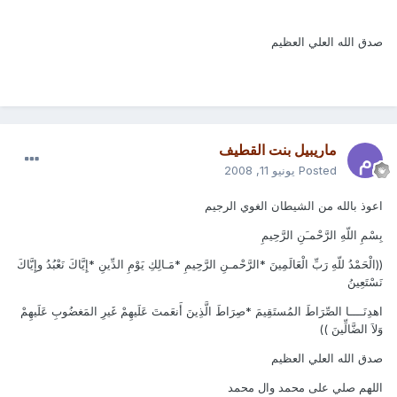
صدق الله العلي العظيم
ماريبيل بنت القطيف
Posted
يونيو 11, 2008
اعوذ بالله من الشيطان الغوي الرجيم
بِسْمِ اللّهِ الرَّحْمـَنِ الرَّحِيمِ
((الْحَمْدُ للّهِ رَبِّ الْعَالَمِينَ *الرَّحْمـنِ الرَّحِيمِ *مَـالِكِ يَوْمِ الدِّينِ *إِيَّاكَ نَعْبُدُ وإِيَّاكَ
نَسْتَعِينُ
اهدِنَــــا الصِّرَاطَ المُستَقِيمَ *صِرَاطَ الَّذِينَ أَنعَمتَ عَلَيهِمْ غَيرِ المَغضُوبِ عَلَيهِمْ
وَلاَ الضَّالِّينَ ))
صدق الله العلي العظيم
اللهم صلي على محمد وال محمد